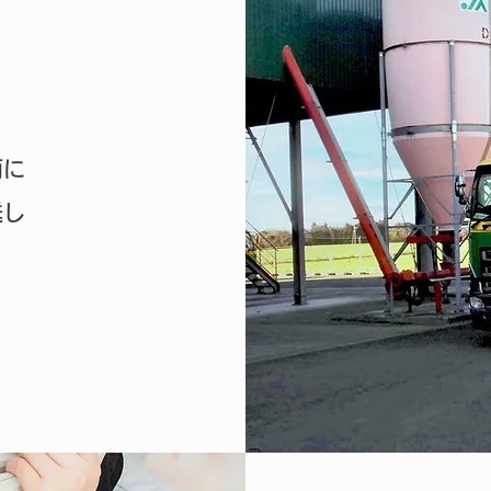
両に
送し