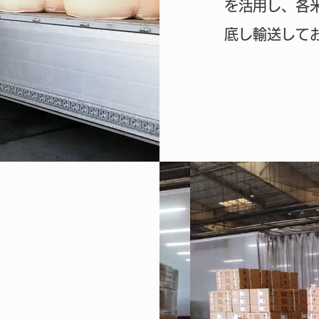
を活用し、各
底し輸送して