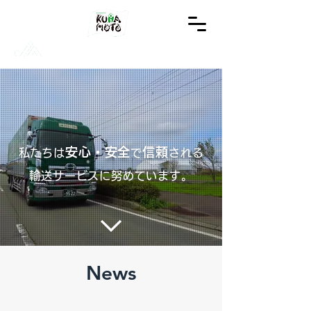
熊本くみあい運輸
株式会社
安心・安全
信頼
私たちは
で
される
​輸送サービスに努め
ています。
News